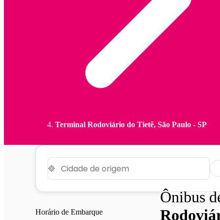
Terminal Rodoviário do Tietê, São Paulo - SP
Ônibus 
Rodoviár
Horário de Embarque