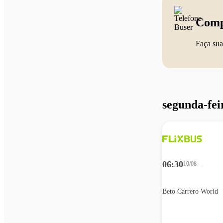
Comp
Faça sua
segunda-fei
06:30
10/08
Beto Carrero World