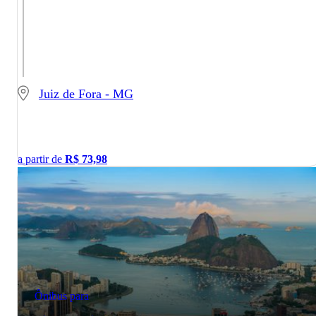
Juiz de Fora - MG
a partir de
R$
73,98
Ônibus para