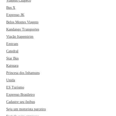
Viagens Chapecó
Bus X
Expresso JK
Belos Montes Viagens
Kandango Transportes
Viação Itapemirim
Emtram
Catedral
Star Bus
Kaissara
Princesa dos Inhamuns
Unida
ES Turismo
Expresso Brasileiro
Cadastre seu ônibus
Seja um motorista parceiro