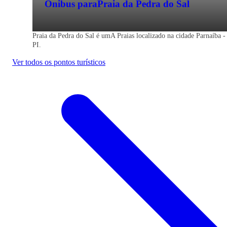
Ônibus para
Praia da Pedra do Sal
Passagem de ônibus para Parnaíba - PI
Praia da Pedra do Sal é umA Praias localizado na cidade Parnaíba -
PI.
Economize na viagem de ônibus para
Ver todos os pontos turísticos
Parnaíba - PI. Reserve agora, online e
sem filas. Mais barato que a passagem na
rodoviária.