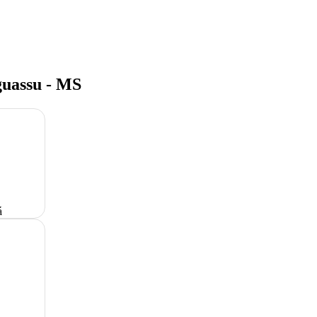
guassu - MS
á