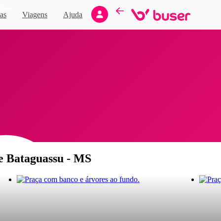
Novo
as
Viagens
Ajuda
de Bataguassu - MS