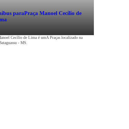
ibus para
Praça Manoel Cecílio de
ima
anoel Cecílio de Lima é umA Praças localizado na
Bataguassu - MS.