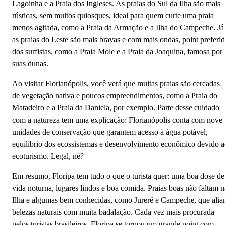
Lagoinha e a Praia dos Ingleses. As praias do Sul da Ilha são mais
rústicas, sem muitos quiosques, ideal para quem curte uma praia
menos agitada, como a Praia da Armação e a Ilha do Campeche. Já
as praias do Leste são mais bravas e com mais ondas, point preferi
dos surfistas, como a Praia Mole e a Praia da Joaquina, famosa por
suas dunas.
Ao visitar Florianópolis, você verá que muitas praias são cercadas
de vegetação nativa e poucos empreendimentos, como a Praia do
Matadeiro e a Praia da Daniela, por exemplo. Parte desse cuidado
com a natureza tem uma explicação: Florianópolis conta com nove
unidades de conservação que garantem acesso à água potável,
equilíbrio dos ecossistemas e desenvolvimento econômico devido 
ecoturismo. Legal, né?
Em resumo, Floripa tem tudo o que o turista quer: uma boa dose de
vida noturna, lugares lindos e boa comida. Praias boas não faltam n
Ilha e algumas bem conhecidas, como Jurerê e Campeche, que ali
belezas naturais com muita badalação. Cada vez mais procurada
pelos turistas brasileiros, Floripa se tornou um grande point com