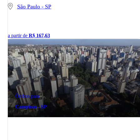
São Paulo - SP
a partir de
R$
167,63
Ônibus para
Campinas - SP