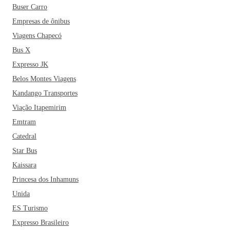
Buser Carro
Empresas de ônibus
Viagens Chapecó
Bus X
Expresso JK
Belos Montes Viagens
Kandango Transportes
Viação Itapemirim
Emtram
Catedral
Star Bus
Kaissara
Princesa dos Inhamuns
Unida
ES Turismo
Expresso Brasileiro