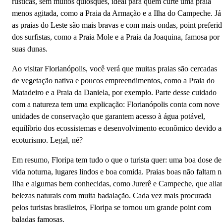
rústicas, sem muitos quiosques, ideal para quem curte uma praia
menos agitada, como a Praia da Armação e a Ilha do Campeche. Já
as praias do Leste são mais bravas e com mais ondas, point preferi
dos surfistas, como a Praia Mole e a Praia da Joaquina, famosa por
suas dunas.
Ao visitar Florianópolis, você verá que muitas praias são cercadas
de vegetação nativa e poucos empreendimentos, como a Praia do
Matadeiro e a Praia da Daniela, por exemplo. Parte desse cuidado
com a natureza tem uma explicação: Florianópolis conta com nove
unidades de conservação que garantem acesso à água potável,
equilíbrio dos ecossistemas e desenvolvimento econômico devido 
ecoturismo. Legal, né?
Em resumo, Floripa tem tudo o que o turista quer: uma boa dose de
vida noturna, lugares lindos e boa comida. Praias boas não faltam n
Ilha e algumas bem conhecidas, como Jurerê e Campeche, que ali
belezas naturais com muita badalação. Cada vez mais procurada
pelos turistas brasileiros, Floripa se tornou um grande point com
baladas famosas.