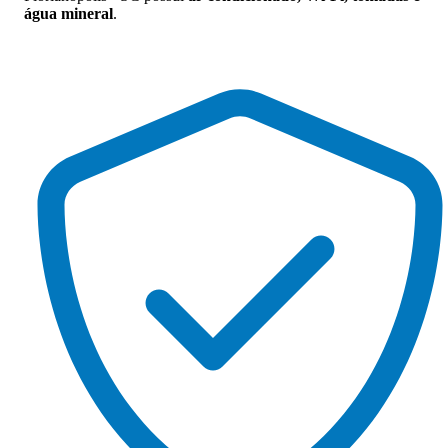
água mineral
.