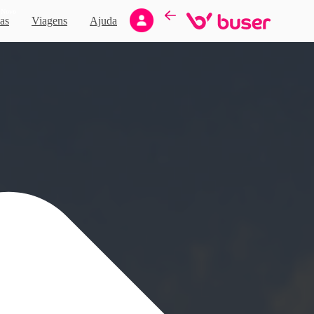
Novo
as
Viagens
Ajuda