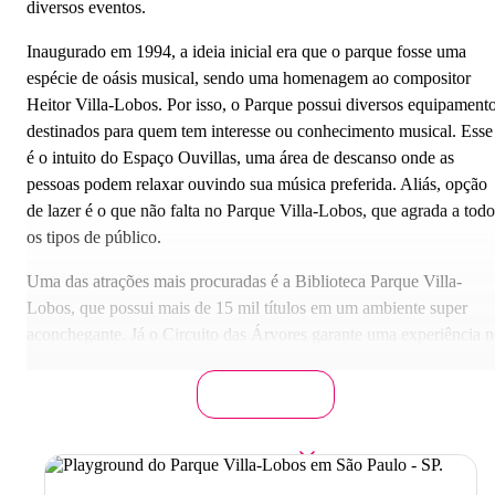
diversos eventos.
Inaugurado em 1994, a ideia inicial era que o parque fosse uma
espécie de oásis musical, sendo uma homenagem ao compositor
Heitor Villa-Lobos. Por isso, o Parque possui diversos equipament
destinados para quem tem interesse ou conhecimento musical. Esse
é o intuito do Espaço Ouvillas, uma área de descanso onde as
pessoas podem relaxar ouvindo sua música preferida. Aliás, opção
de lazer é o que não falta no Parque Villa-Lobos, que agrada a todo
os tipos de público.
Uma das atrações mais procuradas é a Biblioteca Parque Villa-
Lobos, que possui mais de 15 mil títulos em um ambiente super
aconchegante. Já o Circuito das Árvores garante uma experiência 
meio dos exemplares de Mata Atlântica no Parque, ideal para as
crianças terem um contato próximo com a natureza. Aliás, o espaço
Vila Ambiental dentro do Parque é um centro educacional onde as
crianças aprendem de maneira interativa temas como aquecimento
global. Outro ponto alto do Parque é o Orquidário Ruth Cardoso,
um dos cartões-postais obrigatórios do passeio.