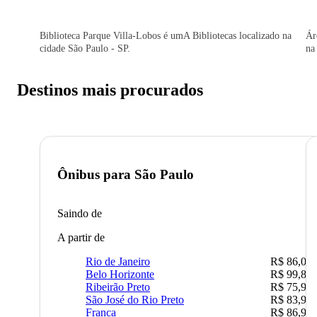
Biblioteca Parque Villa-Lobos é umA Bibliotecas localizado na
Ár
cidade São Paulo - SP.
na
Destinos mais procurados
Ônibus para
São Paulo
Saindo de
A partir de
Rio de Janeiro
R$ 86,00
Belo Horizonte
R$ 99,89
Ribeirão Preto
R$ 75,90
São José do Rio Preto
R$ 83,90
Franca
R$ 86,90