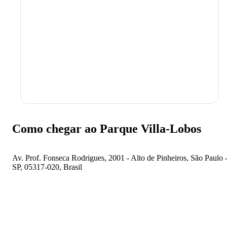
Ver mais
São tantas opções que o Parque oferece, que o Villa-Lobos é uma
das principais alternativas para quem procura um destino para o
próximo programa em família ou com os amigos em São Paulo - SP
Como chegar ao Parque Villa-Lobos
Av. Prof. Fonseca Rodrigues, 2001 - Alto de Pinheiros, São Paulo 
SP, 05317-020, Brasil