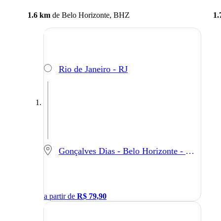
1.6 km
de
Belo Horizonte, BHZ
1.
Rio de Janeiro - RJ
Gonçalves Dias - Belo Horizonte - MG
a partir de
R$
79,90