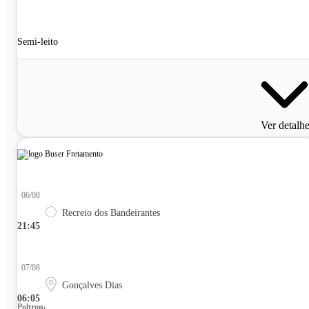
Semi-leito
Ver detalh
06/08
Recreio dos Bandeirantes
21:45
07/08
Gonçalves Dias
06:05
Poltrona