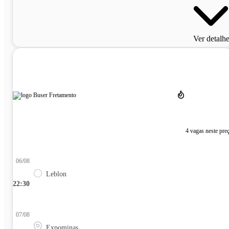
Ver detalh
4 vagas neste pre
06/08
Leblon
22:30
07/08
Expominas