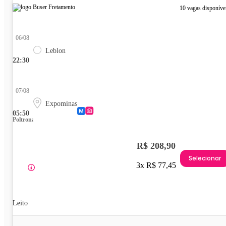
10 vagas disponíve
06/08
Leblon
22:30
07/08
Expominas
05:50
Poltrona
R$ 208,90
Selecionar
3x R$ 77,45
Leito