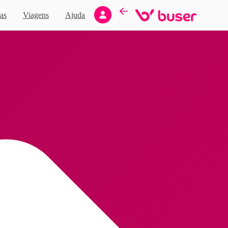
Novo
as
Viagens
Ajuda