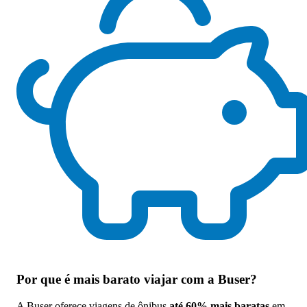
Por que
é mais barato viajar com a Buser
?
A Buser oferece viagens de ônibus
até 60% mais baratas
em