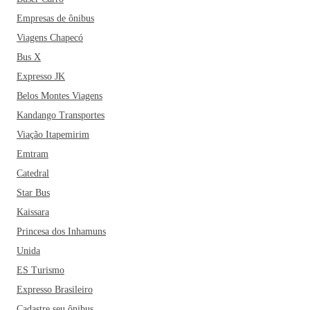
Empresas de ônibus
Viagens Chapecó
Bus X
Expresso JK
Belos Montes Viagens
Kandango Transportes
Viação Itapemirim
Emtram
Catedral
Star Bus
Kaissara
Princesa dos Inhamuns
Unida
ES Turismo
Expresso Brasileiro
Cadastre seu ônibus