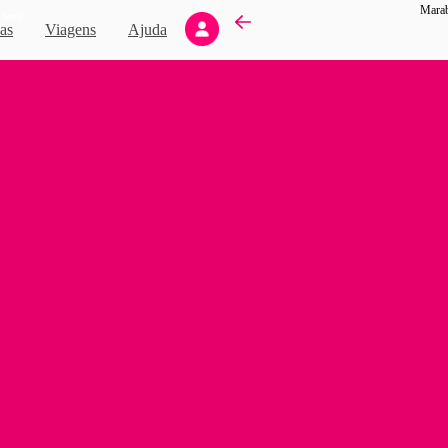
Marab
Novo
as
Viagens
Ajuda