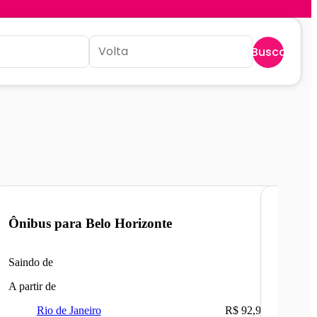
Buscar
Ônibus para
Belo Horizonte
Ônibu
Saindo de
Saindo 
A partir de
A partir 
Rio de Janeiro
R$ 92,90
Ri