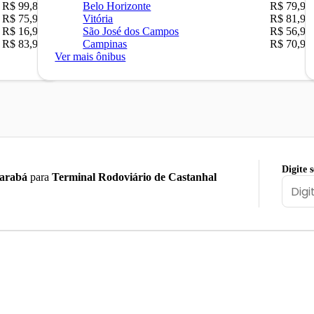
R$ 99,89
Belo Horizonte
R$ 79,90
R$ 75,90
Vitória
R$ 81,90
R$ 16,90
São José dos Campos
R$ 56,90
R$ 83,90
Campinas
R$ 70,90
Ver mais ônibus
Digite 
arabá
para
Terminal Rodoviário de Castanhal