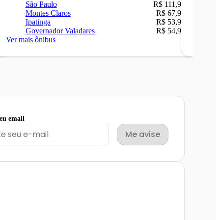
São Paulo
R$ 111,90
Be
Montes Claros
R$ 67,90
Sã
Ipatinga
R$ 53,90
Ip
Governador Valadares
R$ 54,90
Ca
Ver mais ônibus
Ver mais
seu email
Me avise