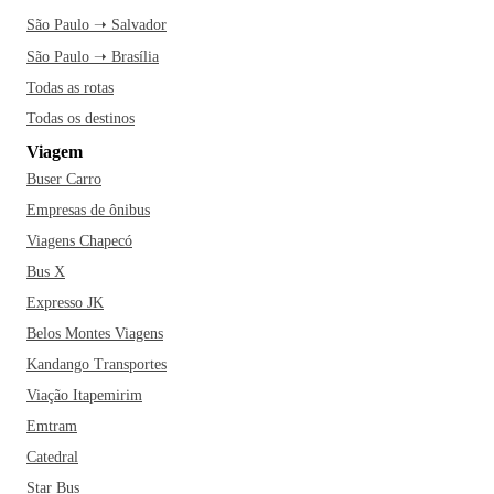
São Paulo ➝ Salvador
São Paulo ➝ Brasília
Todas as rotas
Todas os destinos
Viagem
Buser Carro
Empresas de ônibus
Viagens Chapecó
Bus X
Expresso JK
Belos Montes Viagens
Kandango Transportes
Viação Itapemirim
Emtram
Catedral
Star Bus