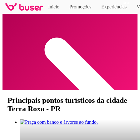
Novo
Início
Promoções
Experiências
V
Home
Principais pontos turísticos da cidade
Terra Roxa - PR