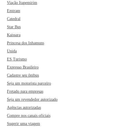
Viação Itapemirim
Emtram
Catedral
Star Bus
Kaissara
Princesa dos Inhamuns
Unida
ES Turismo
Expresso Brasileiro
Cadastre seu ônibus
Seja um motorista parceiro
Fretado para empresas
Seja um revendedor autorizado
Agências autorizadas
Compre nos canais oficiais
Sugerir uma viagem