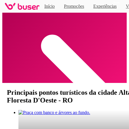
Novo
Início
Promoções
Experiências
V
Home
Principais pontos turísticos da cidade Alt
Floresta D'Oeste - RO