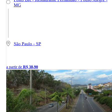
MG
São Paulo - SP
a partir de
R$
38,90