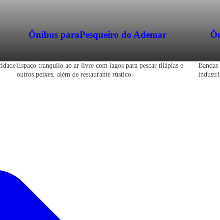
Ônibus para
Pesqueiro do Ademar
Ôn
cidade
Espaço tranquilo ao ar livre com lagos para pescar tilápias e
Bandas 
outros peixes, além de restaurante rústico.
industr