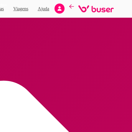
Novo
as
Viagens
Ajuda