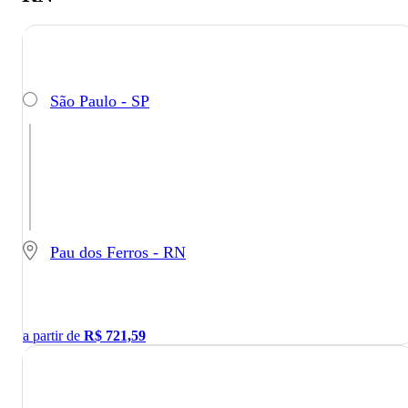
São Paulo - SP
Pau dos Ferros - RN
a partir de
R$
721,59