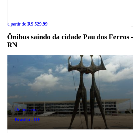
a partir de
R$
529,99
Ônibus saindo da cidade Pau dos Ferros 
RN
Ônibus para
Brasília - DF