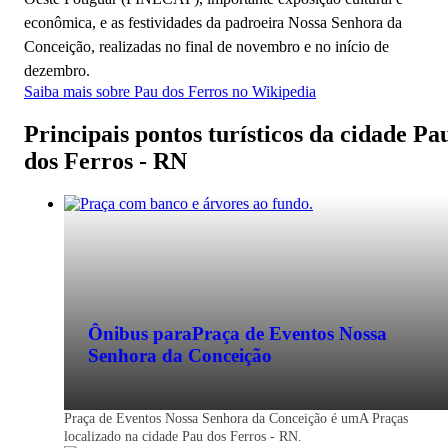
econômica, e as festividades da padroeira Nossa Senhora da
Conceição, realizadas no final de novembro e no início de
dezembro.
Saiba mais sobre Pau dos Ferros no Wikipedia
Principais pontos turísticos da cidade Pa
dos Ferros - RN
Ônibus para
Praça de Eventos Nossa
Senhora da Conceição
Praça de Eventos Nossa Senhora da Conceição é umA Praças
Pau dos Ferros - RN
localizado na cidade Pau dos Ferros - RN.