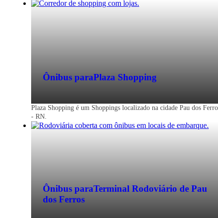
Passagem de ônibus para Pau dos Ferros 
RN
Economize na viagem de ônibus para Pa
Ônibus para
Plaza Shopping
dos Ferros - RN. Reserve agora, online e
sem filas. Mais barato que a passagem na
rodoviária.
Plaza Shopping é um Shoppings localizado na cidade Pau dos Ferro
- RN.
Ônibus para
Terminal Rodoviário de Pau
dos Ferros