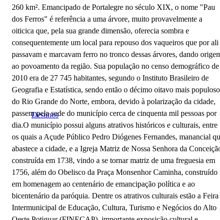
260 km². Emancipado de Portalegre no século XIX, o nome "Pau
dos Ferros" é referência a uma árvore, muito provavelmente a
oiticica que, pela sua grande dimensão, oferecia sombra e
consequentemente um local para repouso dos vaqueiros que por ali
passavam e marcavam ferro no tronco dessas árvores, dando orige
ao povoamento da região. Sua população no censo demográfico de
2010 era de 27 745 habitantes, segundo o Instituto Brasileiro de
Geografia e Estatística, sendo então o décimo oitavo mais populoso
do Rio Grande do Norte, embora, devido à polarização da cidade,
passem pela sede do município cerca de cinquenta mil pessoas por
Destinos
dia.O município possui alguns atrativos históricos e culturais, entre
os quais a Açude Público Pedro Diógenes Fernandes, manancial q
abastece a cidade, e a Igreja Matriz de Nossa Senhora da Conceiçã
construída em 1738, vindo a se tornar matriz de uma freguesia em
1756, além do Obelisco da Praça Monsenhor Caminha, construído
em homenagem ao centenário de emancipação política e ao
bicentenário da paróquia. Dentre os atrativos culturais estão a Feira
Intermunicipal de Educação, Cultura, Turismo e Negócios do Alto
Oeste Potiguar (FINECAP), importante exposição cultural e