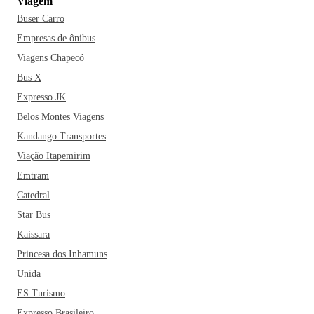
Viagem
Buser Carro
Empresas de ônibus
Viagens Chapecó
Bus X
Expresso JK
Belos Montes Viagens
Kandango Transportes
Viação Itapemirim
Emtram
Catedral
Star Bus
Kaissara
Princesa dos Inhamuns
Unida
ES Turismo
Expresso Brasileiro