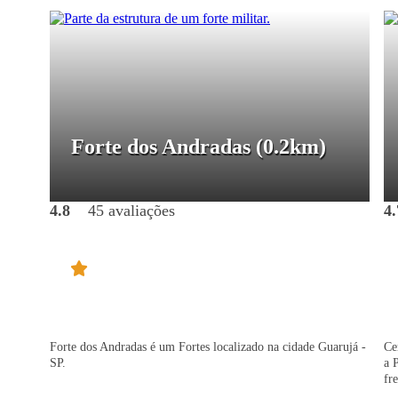
Forte dos Andradas
(0.2km)
4.8
45 avaliações
4.
Forte dos Andradas é um Fortes localizado na cidade Guarujá -
Ce
SP.
a 
fr