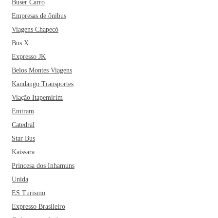
Buser Carro
Empresas de ônibus
Viagens Chapecó
Bus X
Expresso JK
Belos Montes Viagens
Kandango Transportes
Viação Itapemirim
Emtram
Catedral
Star Bus
Kaissara
Princesa dos Inhamuns
Unida
ES Turismo
Expresso Brasileiro