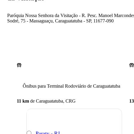
Paróquia Nossa Senhora da Visitação - R. Pesc. Manoel Marconde
Sodré, 75 - Massaguaçu, Caraguatatuba - SP, 11677-090
Ônibus para Terminal Rodoviário de Caraguatatuba
11 km
de
Caraguatatuba, CRG
13
Paraty - RJ