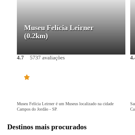
Museu Felícia Leirner
(0.2km)
4.7
5737 avaliações
4.
Museu Felícia Leirner é um Museus localizado na cidade
Sa
Campos do Jordão - SP.
Ca
Destinos mais procurados