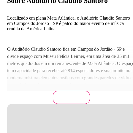
Sobre Auditório Claudio Santoro
Localizado em plena Mata Atlântica, o Auditório Claudio Santoro
em Campos do Jordão - SP é palco do maior evento de música
erudita da América Latina.
O Auditório Claudio Santoro fica em Campos do Jordão - SP e
divide espaço com Museu Felícia Leirner, em uma área de 35 mil
metros quadrados em um remanescente de Mata Atlântica. O espaç
tem capacidade para receber até 814 espectadores e sua arquitetura
moderna mistura elementos rústicos com grandes paredes de vidro
que valorizam a luz natural e a paisagem do entorno.