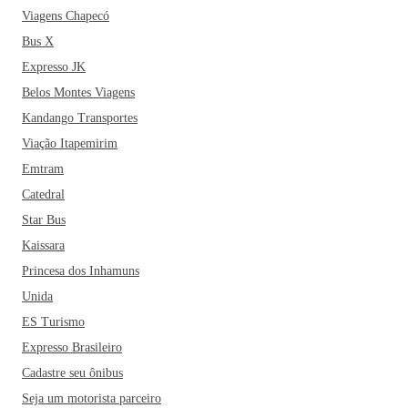
Viagens Chapecó
Bus X
Expresso JK
Belos Montes Viagens
Kandango Transportes
Viação Itapemirim
Emtram
Catedral
Star Bus
Kaissara
Princesa dos Inhamuns
Unida
ES Turismo
Expresso Brasileiro
Cadastre seu ônibus
Seja um motorista parceiro