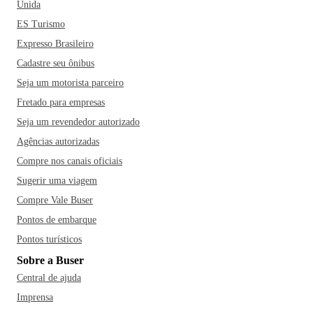
Unida
ES Turismo
Expresso Brasileiro
Cadastre seu ônibus
Seja um motorista parceiro
Fretado para empresas
Seja um revendedor autorizado
Agências autorizadas
Compre nos canais oficiais
Sugerir uma viagem
Compre Vale Buser
Pontos de embarque
Pontos turísticos
Sobre a Buser
Central de ajuda
Imprensa