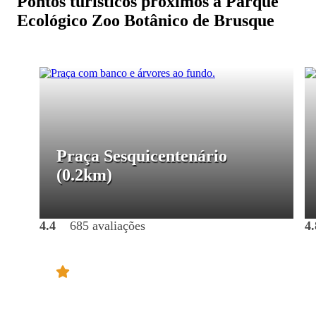
Pontos turísticos próximos a Parque
Ecológico Zoo Botânico de Brusque
Praça Sesquicentenário
(0.2km)
4.4
685 avaliações
4.