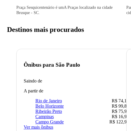
Praça Sesquicentenário é umA Praças localizado na cidade
Pa
Brusque - SC.
ci
Destinos mais procurados
Ônibus para
São Paulo
Saindo de
A partir de
Rio de Janeiro
R$ 74,16
Belo Horizonte
R$ 99,89
Ribeirão Preto
R$ 75,90
Campinas
R$ 16,90
Campo Grande
R$ 122,90
Ver mais ônibus