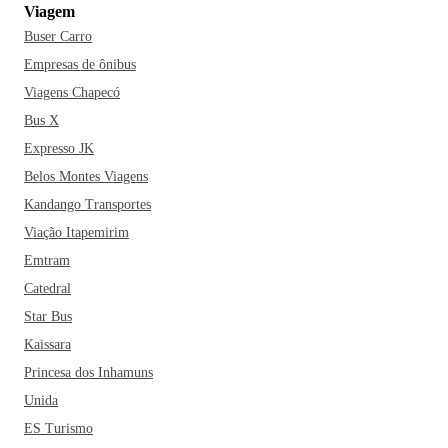
Viagem
Buser Carro
Empresas de ônibus
Viagens Chapecó
Bus X
Expresso JK
Belos Montes Viagens
Kandango Transportes
Viação Itapemirim
Emtram
Catedral
Star Bus
Kaissara
Princesa dos Inhamuns
Unida
ES Turismo