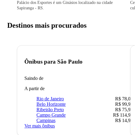
Palácio dos Esportes é um Ginásios localizado na cidade
Ce
Sapiranga - RS.
cu
Destinos mais procurados
Ônibus para
São Paulo
Saindo de
A partir de
Rio de Janeiro
R$ 78,02
Belo Horizonte
R$ 99,95
Ribeirão Preto
R$ 75,90
Campo Grande
R$ 114,90
Campinas
R$ 14,90
Ver mais ônibus