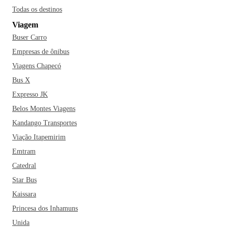
Todas os destinos
Viagem
Buser Carro
Empresas de ônibus
Viagens Chapecó
Bus X
Expresso JK
Belos Montes Viagens
Kandango Transportes
Viação Itapemirim
Emtram
Catedral
Star Bus
Kaissara
Princesa dos Inhamuns
Unida