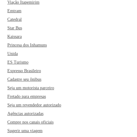
Viação Itapemirim
Emtram
Catedral
Star Bus
Kaissara
Princesa dos Inhamuns
Unida
ES Turismo
Expresso Brasileiro
Cadastre seu ônibus
Seja um motorista parceiro
Fretado para empresas
Seja um revendedor autorizado
Agências autorizadas
Compre nos canais oficiais
Sugerir uma viagem