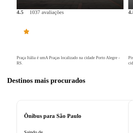
4.5
1037 avaliações
4.
Praça Itália é umA Praças localizado na cidade Porto Alegre -
Pi
RS.
ci
Destinos mais procurados
Ônibus para
São Paulo
Saindo de