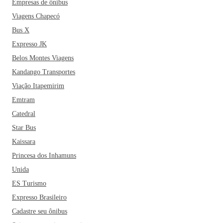
Empresas de ônibus
Viagens Chapecó
Bus X
Expresso JK
Belos Montes Viagens
Kandango Transportes
Viação Itapemirim
Emtram
Catedral
Star Bus
Kaissara
Princesa dos Inhamuns
Unida
ES Turismo
Expresso Brasileiro
Cadastre seu ônibus