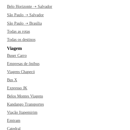
Belo Horizonte ➝ Salvador
São Paulo ➝ Salvador
São Paulo ➝ Brasília
Todas as rotas
Todas os destinos
Viagem
Buser Carro
Empresas de ônibus
Viagens Chapecó
Bus X
Expresso JK
Belos Montes Viagens
Kandango Transportes
Viação Itapemirim
Emtram
Catedral