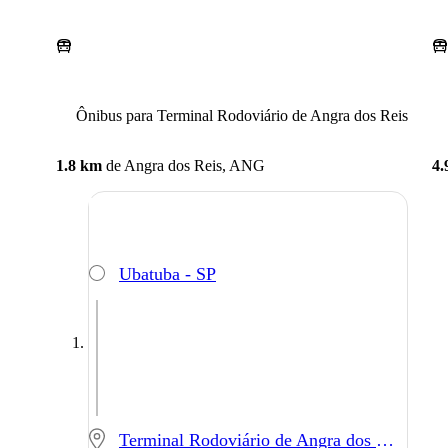
Ônibus para Terminal Rodoviário de Angra dos Reis
1.8 km
de
Angra dos Reis, ANG
4.
Ubatuba - SP
Terminal Rodoviário de Angra dos Reis - Angra dos Reis - RJ