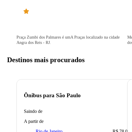
Praça Zumbi dos Palmares é umA Praças localizado na cidade
Me
Angra dos Reis - RJ.
do
Destinos mais procurados
Ônibus para
São Paulo
Saindo de
A partir de
Rio de Janeiro
R$ 78,02