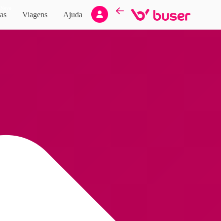
Novo
as
Viagens
Ajuda