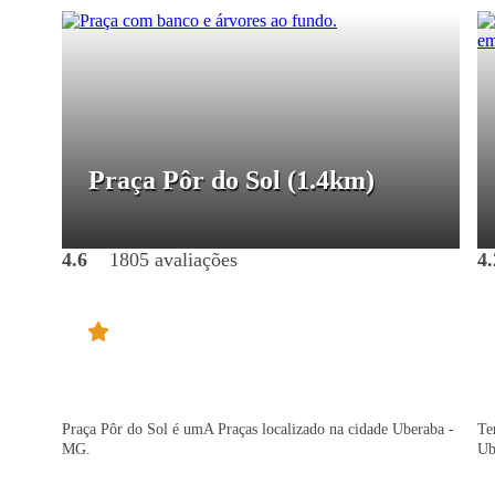
Praça Pôr do Sol
(1.4km)
4.6
1805 avaliações
4.
Praça Pôr do Sol é umA Praças localizado na cidade Uberaba -
Te
MG.
Ub