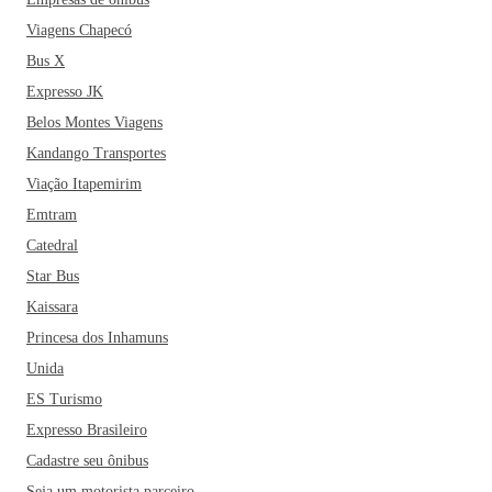
Viagens Chapecó
Bus X
Expresso JK
Belos Montes Viagens
Kandango Transportes
Viação Itapemirim
Emtram
Catedral
Star Bus
Kaissara
Princesa dos Inhamuns
Unida
ES Turismo
Expresso Brasileiro
Cadastre seu ônibus
Seja um motorista parceiro