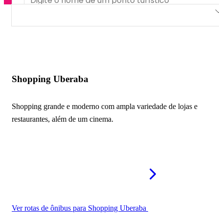
Shopping Uberaba
Praça Uberaba Shopping Center
Shopping Urbano Salomão
Shopping Uberaba
Shopping José Generoso Lenza
Shopping grande e moderno com ampla variedade de lojas e
restaurantes, além de um cinema.
Ver rotas de ônibus para Shopping Uberaba