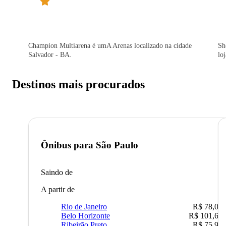
Champion Multiarena é umA Arenas localizado na cidade
Sh
Salvador - BA.
loj
Destinos mais procurados
Ônibus para
São Paulo
Saindo de
A partir de
Rio de Janeiro
R$ 78,02
Belo Horizonte
R$ 101,67
Ribeirão Preto
R$ 75,90