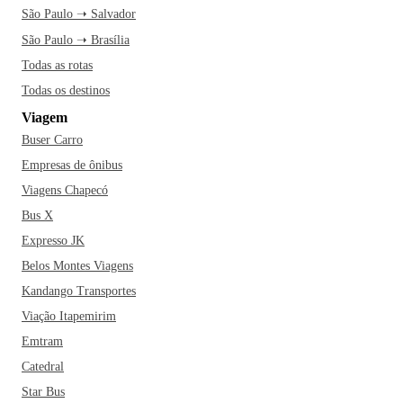
São Paulo ➝ Salvador
São Paulo ➝ Brasília
Todas as rotas
Todas os destinos
Viagem
Buser Carro
Empresas de ônibus
Viagens Chapecó
Bus X
Expresso JK
Belos Montes Viagens
Kandango Transportes
Viação Itapemirim
Emtram
Catedral
Star Bus