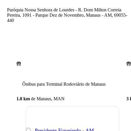
Paróquia Nossa Senhora de Lourdes - R. Dom Milton Correia
Pereira, 1091 - Parque Dez de Novembro, Manaus - AM, 69055-
440
Ônibus para Terminal Rodoviário de Manaus
1.8 km
de
Manaus, MAN
3
Presidente Figueiredo - AM