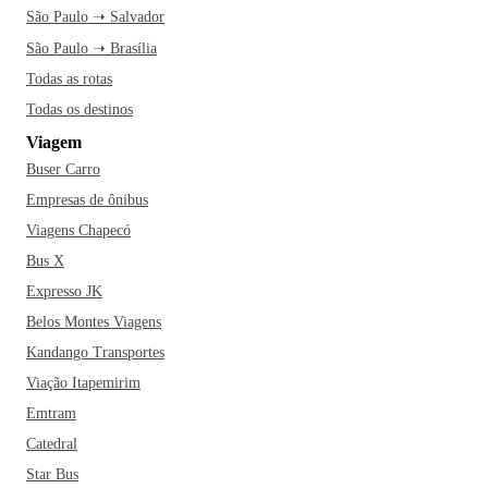
São Paulo ➝ Salvador
São Paulo ➝ Brasília
Todas as rotas
Todas os destinos
Viagem
Buser Carro
Empresas de ônibus
Viagens Chapecó
Bus X
Expresso JK
Belos Montes Viagens
Kandango Transportes
Viação Itapemirim
Emtram
Catedral
Star Bus