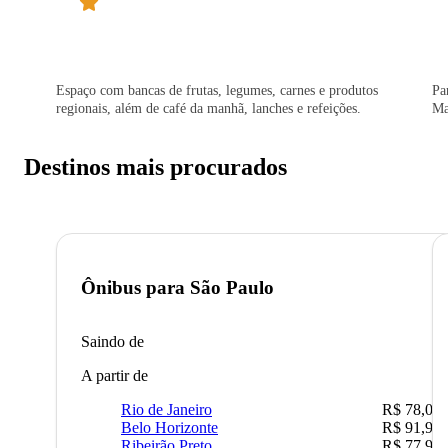
Espaço com bancas de frutas, legumes, carnes e produtos
Pa
regionais, além de café da manhã, lanches e refeições.
Ma
Destinos mais procurados
Ônibus para
São Paulo
Saindo de
A partir de
Rio de Janeiro
R$ 78,02
Belo Horizonte
R$ 91,90
Ribeirão Preto
R$ 77,90