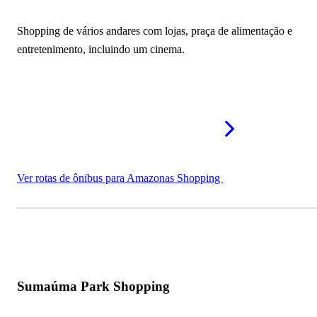
Complexo Turístico Ponta Negra
Shopping de vários andares com lojas, praça de alimentação e
Shopping Manaus ViaNorte
entretenimento, incluindo um cinema.
Millennium Shopping
Shopping Grande Circular
Shopping Ponta Negra
Manaus Plaza Shopping
Ver rotas de ônibus para Amazonas Shopping
Studio 5 Shopping e Convenções
Mais pontos turísticos em Manaus - AM
Sumaúma Park Shopping