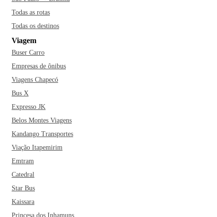
Todas as rotas
Todas os destinos
Viagem
Buser Carro
Empresas de ônibus
Viagens Chapecó
Bus X
Expresso JK
Belos Montes Viagens
Kandango Transportes
Viação Itapemirim
Emtram
Catedral
Star Bus
Kaissara
Princesa dos Inhamuns