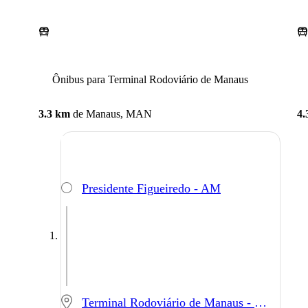
Ônibus para Terminal Rodoviário de Manaus
3.3 km
de
Manaus, MAN
4.
Presidente Figueiredo - AM
Terminal Rodoviário de Manaus - Manaus - AM