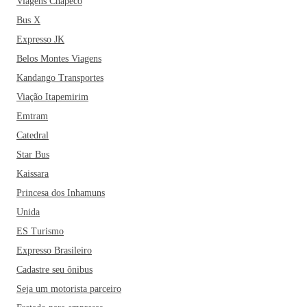
Viagens Chapecó
Bus X
Expresso JK
Belos Montes Viagens
Kandango Transportes
Viação Itapemirim
Emtram
Catedral
Star Bus
Kaissara
Princesa dos Inhamuns
Unida
ES Turismo
Expresso Brasileiro
Cadastre seu ônibus
Seja um motorista parceiro