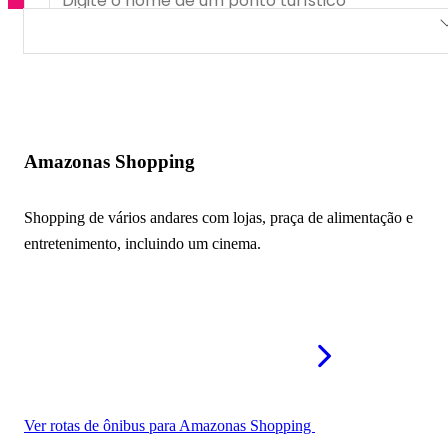
Amazonas Shopping
Sumaúma Park Shopping
Shopping Manaus ViaNorte
Amazonas Shopping
Millennium Shopping
Shopping de vários andares com lojas, praça de alimentação e
Shopping Grande Circular
entretenimento, incluindo um cinema.
Shopping Ponta Negra
Manaus Plaza Shopping
Studio 5 Shopping e Convenções
Shopping São José
Ver rotas de ônibus para Amazonas Shopping
Manauara Shopping