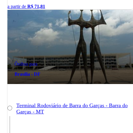
a partir de
R$
71,81
Ônibus para
Brasília - DF
Terminal Rodoviário de Barra do Garças - Barra do
Garças - MT