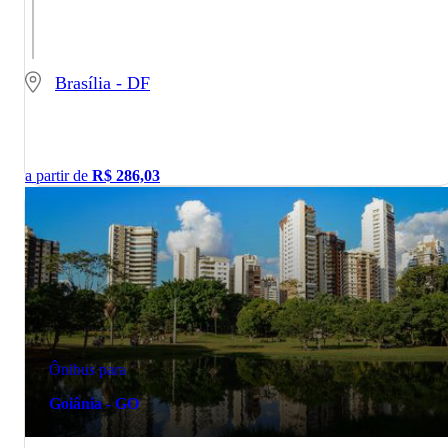
Brasília - DF
a partir de
R$
286,03
Ônibus para
Goiânia - GO