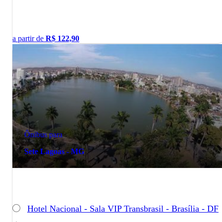
a partir de
R$
122,90
Ônibus para
Sete Lagoas - MG
Hotel Nacional - Sala VIP Transbrasil - Brasília - DF