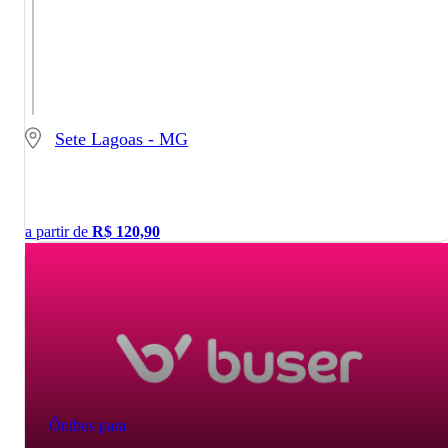
Sete Lagoas - MG
a partir de
R$
120,90
Ônibus para