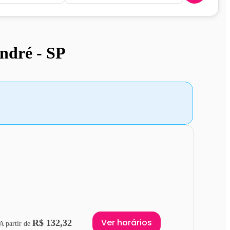
ndré - SP
Ver horários
R$ 132,32
A partir de