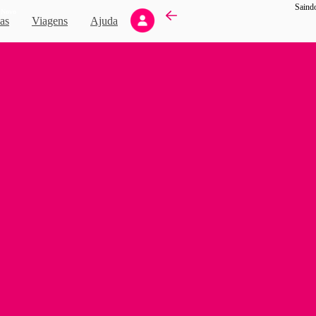
Saind
Novo
as
Viagens
Ajuda