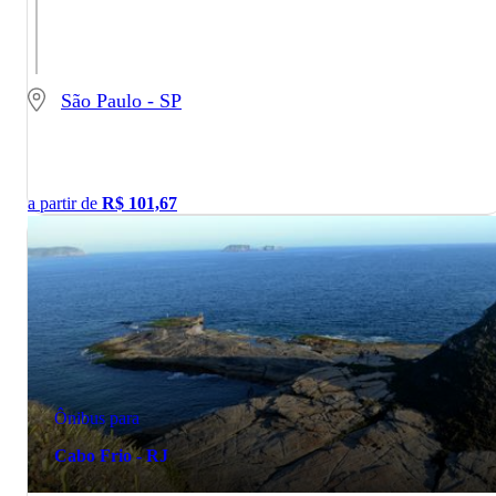
São Paulo - SP
a partir de
R$
101,67
Ônibus para
Cabo Frio - RJ