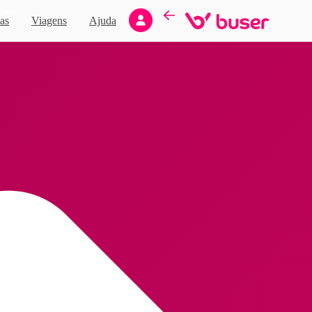
Novo
as
Viagens
Ajuda