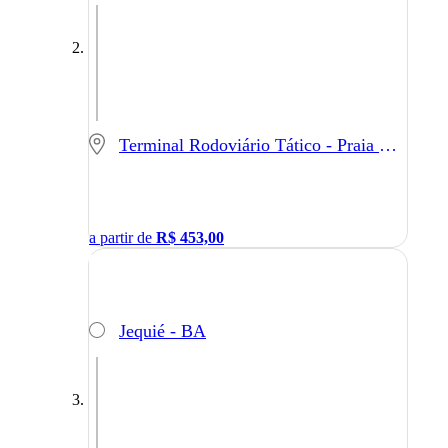
Terminal Rodoviário Tático - Praia Grande - SP
a partir de
R$
453,00
Jequié - BA