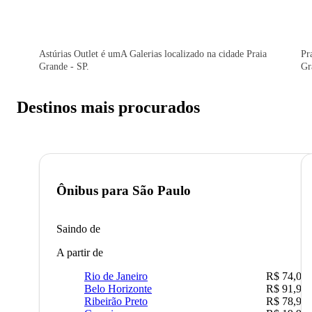
Astúrias Outlet é umA Galerias localizado na cidade Praia
Pr
Grande - SP.
Gr
Destinos mais procurados
Ônibus para
São Paulo
Saindo de
A partir de
Rio de Janeiro
R$ 74,00
Belo Horizonte
R$ 91,90
Ribeirão Preto
R$ 78,90