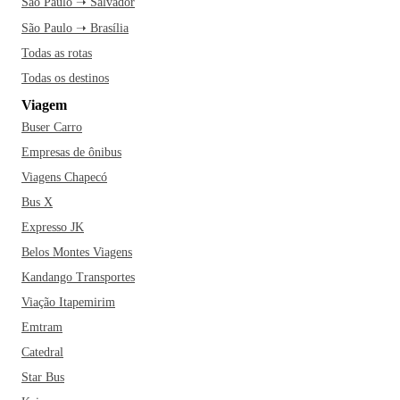
São Paulo ➝ Salvador
São Paulo ➝ Brasília
Todas as rotas
Todas os destinos
Viagem
Buser Carro
Empresas de ônibus
Viagens Chapecó
Bus X
Expresso JK
Belos Montes Viagens
Kandango Transportes
Viação Itapemirim
Emtram
Catedral
Star Bus