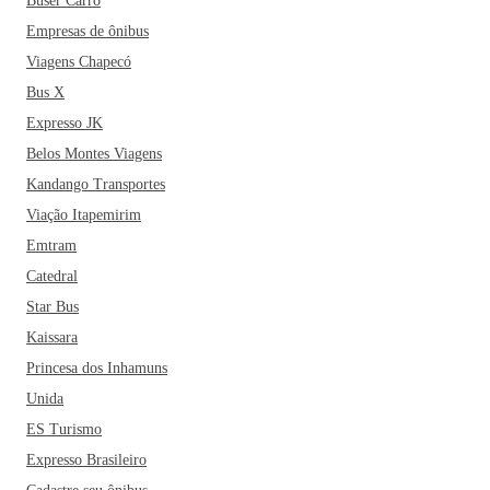
Buser Carro
Empresas de ônibus
Viagens Chapecó
Bus X
Expresso JK
Belos Montes Viagens
Kandango Transportes
Viação Itapemirim
Emtram
Catedral
Star Bus
Kaissara
Princesa dos Inhamuns
Unida
ES Turismo
Expresso Brasileiro