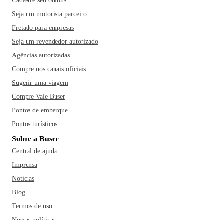
Cadastre seu ônibus
Seja um motorista parceiro
Fretado para empresas
Seja um revendedor autorizado
Agências autorizadas
Compre nos canais oficiais
Sugerir uma viagem
Compre Vale Buser
Pontos de embarque
Pontos turísticos
Sobre a Buser
Central de ajuda
Imprensa
Notícias
Blog
Termos de uso
Nossas políticas