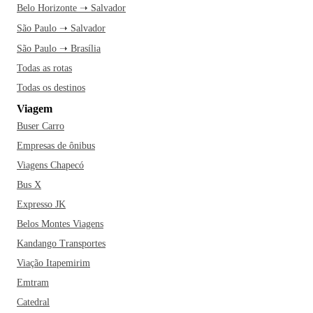
Belo Horizonte ➝ Salvador
São Paulo ➝ Salvador
São Paulo ➝ Brasília
Todas as rotas
Todas os destinos
Viagem
Buser Carro
Empresas de ônibus
Viagens Chapecó
Bus X
Expresso JK
Belos Montes Viagens
Kandango Transportes
Viação Itapemirim
Emtram
Catedral