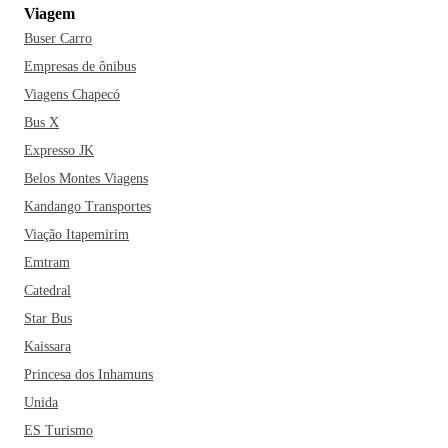
Viagem
Buser Carro
Empresas de ônibus
Viagens Chapecó
Bus X
Expresso JK
Belos Montes Viagens
Kandango Transportes
Viação Itapemirim
Emtram
Catedral
Star Bus
Kaissara
Princesa dos Inhamuns
Unida
ES Turismo