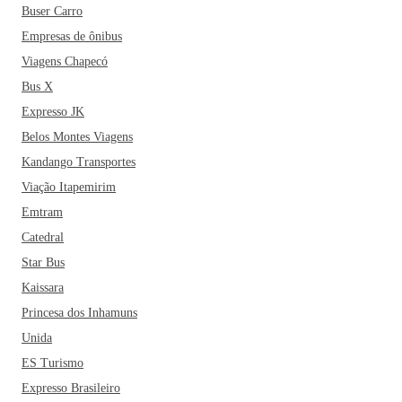
Buser Carro
Empresas de ônibus
Viagens Chapecó
Bus X
Expresso JK
Belos Montes Viagens
Kandango Transportes
Viação Itapemirim
Emtram
Catedral
Star Bus
Kaissara
Princesa dos Inhamuns
Unida
ES Turismo
Expresso Brasileiro