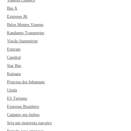
Viagens Chapecó
Bus X
Expresso JK
Belos Montes Viagens
Kandango Transportes
Viação Itapemirim
Emtram
Catedral
Star Bus
Kaissara
Princesa dos Inhamuns
Unida
ES Turismo
Expresso Brasileiro
Cadastre seu ônibus
Seja um motorista parceiro