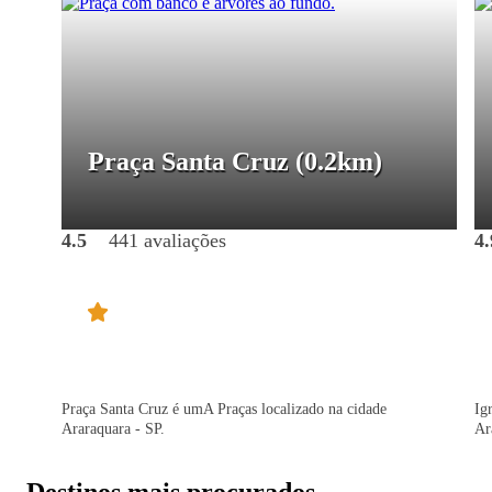
Praça Santa Cruz
(0.2km)
4.5
441 avaliações
4.
Praça Santa Cruz é umA Praças localizado na cidade
Ig
Araraquara - SP.
Ar